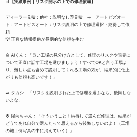
📊
【実績事例｜リスク開示の上での修理依頼】
ディーラー見積：他社：説明なし即見積 → アートビズオー
ト：アートビズオート：リスク説明の上で修理選択・納得して依
頼
💡 正直な情報提供が長期的な信頼を生む
🤖 AIくん：「良い工場の見分け方として、修理のリスクや限界に
ついて正直に話す工場を選びましょう！すべてOKと言う工場よ
り、難しい点も含めて説明してくれる工場の方が、結果的に仕上
がりも信頼も高いです！」
🚙 タカシ：「リスクを説明された上で修理を選ぶなら、後悔しな
いよな」
🌟 陽向ちゃん：「そういうこと！納得して選んだ修理は、結果が
どうであれ自分で選んだって思えるから後悔しないのよ！（工場
の施工例写真の中に消えていく）」