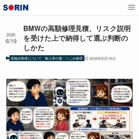
BMWの高額修理見積、リスク説明
2026
を受けた上で納得して選ぶ判断の
6/19
しかた
双輪自動車について
輸入車の傷・へこみ修理
2026年6月19日