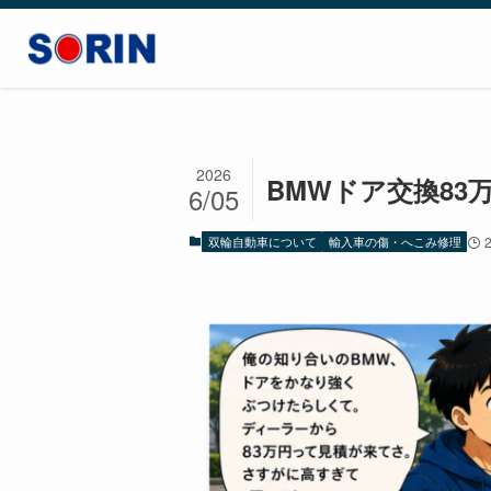
2026
BMWドア交換83
6/05
双輪自動車について
輸入車の傷・へこみ修理