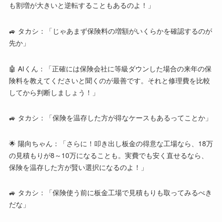
も割増が大きいと逆転することもあるのよ！」
🚙 タカシ：「じゃあまず保険料の増額がいくらかを確認するのが
先か」
🤖 AIくん：「正確には保険会社に等級ダウンした場合の来年の保
険料を教えてくださいと聞くのが最善です。それと修理費を比較
してから判断しましょう！」
🚙 タカシ：「保険を温存した方が得なケースもあるってことか」
🌟 陽向ちゃん：「さらに！叩き出し板金の得意な工場なら、18万
の見積もりが8～10万になることも。実費でも安く直せるなら、
保険を温存した方が賢い選択になるのよ！」
🚙 タカシ：「保険使う前に板金工場で見積もりも取ってみるべき
だな」