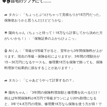
◆
🏠
自宅のソファにて
……
🚙 タカシ：「ちょっとぶつけちゃって見積もりが18万円だった。
保険使おうかと思うんだけどどうかな」
🌟 陽向ちゃん（ちょっと待って！18万なら計算してから決めた方
がいいかも！）：「保険証券の上からひょこっ」
🤖 AIくん：「等級が3等級下がると、翌年から3年間保険料が上が
ります。現在の等級・保険会社によりますが、3年間の増額分が
15～30万円になるケースも。修理費18万を保険で賄っても、保険
料増加で結果的に損をすることがあります！」
🚙 タカシ：「じゃあどうやって計算するの？」
🌟 陽向ちゃん：「3年間の保険料増加額と修理費を比べるだけ！
例えば年間保険料が8万円で等級ダウンにより20%割増になる
と、3年で4.8万円の増加。修理費18万なら保険を使う方が得！で