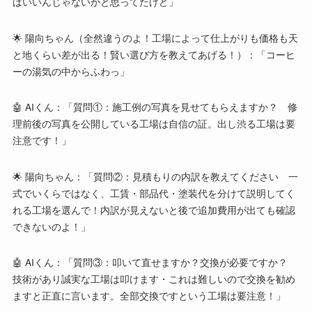
ばいいんじゃないかと思ってたけど」
🌟 陽向ちゃん（全然違うのよ！工場によって仕上がりも価格も天
と地くらい差が出る！賢い選び方を教えてあげる！）：「コーヒ
ーの湯気の中からふわっ」
🤖 AIくん：「質問①：施工例の写真を見せてもらえますか？ 修
理前後の写真を公開している工場は自信の証。出し渋る工場は要
注意です！」
🌟 陽向ちゃん：「質問②：見積もりの内訳を教えてください 一
式でいくらではなく、工賃・部品代・塗装代を分けて説明してく
れる工場を選んで！内訳が見えないと後で追加費用が出ても確認
できないのよ！」
🤖 AIくん：「質問③：叩いて直せますか？交換が必要ですか？
技術があり誠実な工場は叩けます・これは難しいので交換を勧め
ますと正直に言います。全部交換ですという工場は要注意！」