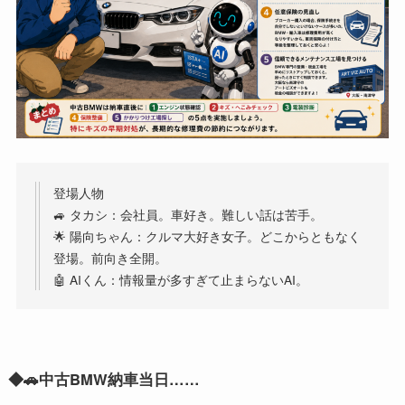
登場人物
🚙 タカシ：会社員。車好き。難しい話は苦手。
🌟 陽向ちゃん：クルマ大好き女子。どこからともなく
登場。前向き全開。
🤖 AIくん：情報量が多すぎて止まらないAI。
◆
🚗
中古
BMW
納車当日
……