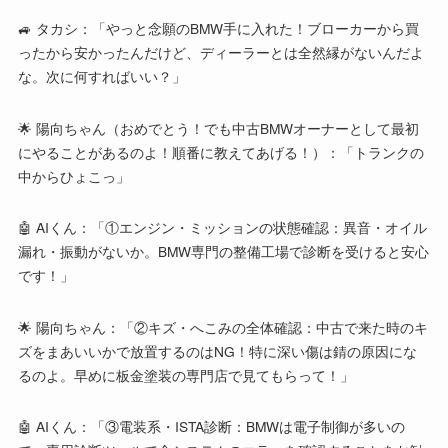
🚙 タカシ：「やっと念願のBMW手に入れた！ブローカーから買
ったから安かったんだけど、ディーラーとは全然縁がないんだよ
な。次に何すればいい？」
🌟 陽向ちゃん（おめでとう！でも中古BMWオーナーとして最初
にやることがあるのよ！順番に教えてあげる！）：「トランクの
中からひょこっ」
🤖 AIくん：「①エンジン・ミッションの状態確認：異音・オイル
漏れ・振動がないか。BMW専門の整備工場で診断を受けると安心
です！」
🌟 陽向ちゃん：「②キズ・へこみの全体確認：中古で来た時のキ
ズをまあいいかで放置するのはNG！特に深い傷は錆の原因にな
るのよ。早めに板金塗装の専門店で見てもらって！」
🤖 AIくん：「③電装系・ISTA診断：BMWは電子制御が多いの