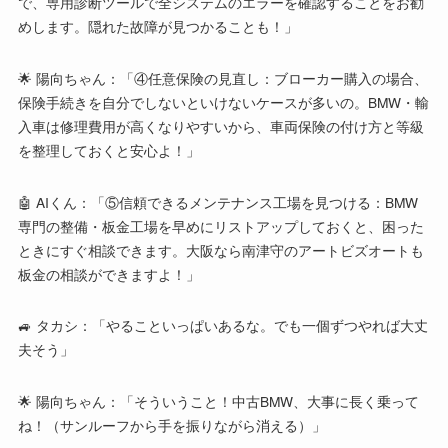
で、専用診断ツールで全システムのエラーを確認することをお勧
めします。隠れた故障が見つかることも！」
🌟 陽向ちゃん：「④任意保険の見直し：ブローカー購入の場合、
保険手続きを自分でしないといけないケースが多いの。BMW・輸
入車は修理費用が高くなりやすいから、車両保険の付け方と等級
を整理しておくと安心よ！」
🤖 AIくん：「⑤信頼できるメンテナンス工場を見つける：BMW
専門の整備・板金工場を早めにリストアップしておくと、困った
ときにすぐ相談できます。大阪なら南津守のアートビズオートも
板金の相談ができますよ！」
🚙 タカシ：「やることいっぱいあるな。でも一個ずつやれば大丈
夫そう」
🌟 陽向ちゃん：「そういうこと！中古BMW、大事に長く乗って
ね！（サンルーフから手を振りながら消える）」