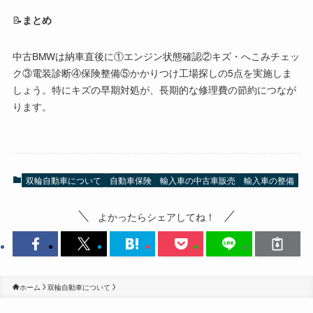
📝
まとめ
中古BMWは納車直後に①エンジン状態確認②キズ・へこみチェッ
ク③電装診断④保険整備⑤かかりつけ工場探しの5点を実施しま
しょう。特にキズの早期対処が、長期的な修理費の節約につなが
ります。
双輪自動車について
自動車保険
輸入車の中古車販売
輸入車の整備
よかったらシェアしてね！
ホーム
双輪自動車について